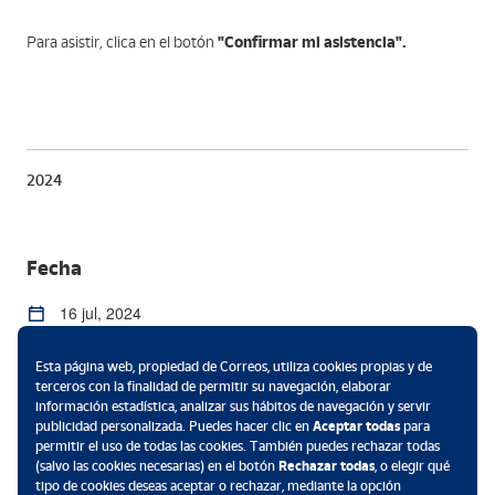
"Confirmar mi asistencia".
Para asistir, clica en el botón
2024
Fecha
16 jul, 2024
de 18:00 a 19:30
Esta página web, propiedad de Correos, utiliza cookies propias y de
terceros con la finalidad de permitir su navegación, elaborar
información estadística, analizar sus hábitos de navegación y servir
Ubicación
publicidad personalizada. Puedes hacer clic en
Aceptar todas
para
permitir el uso de todas las cookies. También puedes rechazar todas
Coworking Correoslabs - C/ Sierra de Atapuerca 13,
(salvo las cookies necesarias) en el botón
Rechazar todas
, o elegir qué
tipo de cookies deseas aceptar o rechazar, mediante la opción
Madrid