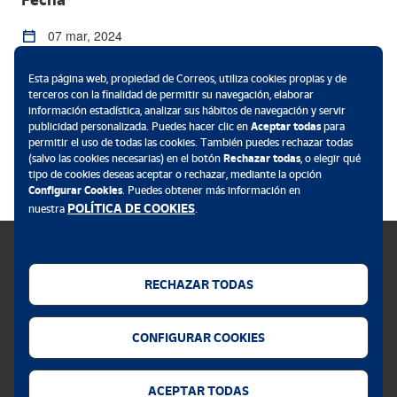
07 mar, 2024
de 9:45 a 12:30
Esta página web, propiedad de Correos, utiliza cookies propias y de
terceros con la finalidad de permitir su navegación, elaborar
información estadística, analizar sus hábitos de navegación y servir
Ubicación
publicidad personalizada. Puedes hacer clic en
Aceptar todas
para
permitir el uso de todas las cookies. También puedes rechazar todas
Coworking Correoslabs - C/ Sierra de Atapuerca 13,
(salvo las cookies necesarias) en el botón
Rechazar todas
, o elegir qué
tipo de cookies deseas aceptar o rechazar, mediante la opción
Madrid
Configurar Cookies
. Puedes obtener más información en
POLÍTICA DE COOKIES
nuestra
.
RECHAZAR TODAS
Política de cookies
CONFIGURAR COOKIES
Aviso legal
Privacidad web
ACEPTAR TODAS