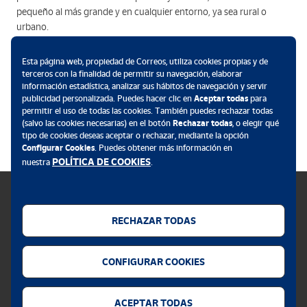
pequeño al más grande y en cualquier entorno, ya sea rural o
urbano.
¿Cómo lo hacemos?
Esta página web, propiedad de Correos, utiliza cookies propias y de
terceros con la finalidad de permitir su navegación, elaborar
información estadística, analizar sus hábitos de navegación y servir
Identificando los problemas que afectan a los diferentes actores
publicidad personalizada. Puedes hacer clic en
Aceptar todas
para
del sector logístico con cerraduras y aplicaciones adaptables a
permitir el uso de todas las cookies. También puedes rechazar todas
nuevos dispositivos o infraestructuras ya existentes para aportar
(salvo las cookies necesarias) en el botón
Rechazar todas
, o elegir qué
tipo de cookies deseas aceptar o rechazar, mediante la opción
más valor de forma sostenible.
Configurar Cookies
. Puedes obtener más información en
POLÍTICA DE COOKIES
nuestra
.
RECHAZAR TODAS
Política de cookies
CONFIGURAR COOKIES
Aviso legal
Privacidad web
ACEPTAR TODAS