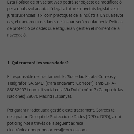
Esta Política de privacitat Web podrà ser objecte de modificació
per a qualsevol adaptació legal a futures novetats legislatives o
jurisprudencials, així com pràctiques de la indústria. En qualsevol
cas, el tractament de dades de l’usuari serà regulat per la Política
de protecció de dades que estiguera vigent en el moment de la
navegació.
1. Qui tractarà les seues dades?
El responsable del tractament és “Sociedad Estatal Correos y
Telégrafos, SA, SME” (d’ara endavant “Correos”), amb CIF A-
83052407 i domicili social en la Vía Dublín núm. 7 (Campo de las
Naciones) 28070 Madrid (Espanya).
Per garantir l’adequada gestió d'este tractament, Correos té
designat un Delegat de Protecció de Dades (DPD o DPO), a qui
pot dirigir-se a través de la següent adreça
electrònica:dpdgrupocorreos@correos.com