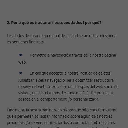
2. Per a què es tractaran les seues dades i per què?
Les dades de caràcter personal de l’usuari seran utilitzades per a
les següents finalitats:
Permetre la navegació a través de la nostra pàgina
web.
En cas que accepte la nostra Política de galetes:
Analitzar la seua navegació per a optimitzar l’estructura i
disseny del web (p. ex. veure quins espais del web són més
visitats, quin és el temps d’estada mitjà...) i fer publicitat
basada en el comportament i/o personalitzada.
Finalment, la nostra pàgina web disposa de diferents formularis
que li permeten sol·licitar informació sobre algun dels nostres
productes i/o serveis, contractar-los o contactar amb nosaltres