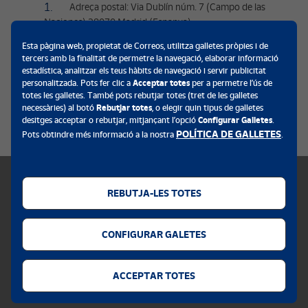
Adreça postal: Via Dublín núm. 7 (Campo de las
Naciones) 28070 Madrid (Espanya)
Correu
Esta pàgina web, propietat de Correos, utilitza galletes pròpies i de
electrònic:derechos.protecciondatos.correos@correos.com
tercers amb la finalitat de permetre la navegació, elaborar informació
estadística, analitzar els teus hàbits de navegació i servir publicitat
En la pàgina web de l’Agència Espanyola de Protecció de Dades
personalitzada. Pots fer clic a
Acceptar totes
per a permetre l’ús de
(AEPD) pot trobar una sèrie de models que l’ajudaran a l’exercici
totes les galletes. També pots rebutjar totes (tret de les galletes
dels seus drets. Tanmateix, li informem que té dret a interposar
necessàries) al botó
Rebutjar totes
, o elegir quin tipus de galletes
desitges acceptar o rebutjar, mitjançant l’opció
Configurar Galletes
.
una reclamació davant de l’autoritat de control (a Espanya,
POLÍTICA DE GALLETES
Pots obtindre més informació a la nostra
.
l’AEPD) si considera infringits els seus drets.
REBUTJA-LES TOTES
Política de galetes
CONFIGURAR GALETES
Avís legal
Privacitat web
ACCEPTAR TOTES
Alerta seguretat