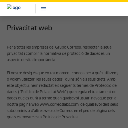
Privacitat web
Per a totes les empreses del Grupo Correos, respectar la seua
privacitat i complir la normativa de protecció de dades és un
aspecte de vital importància.
El nostre desig és que en tot moment conega per a què utilitzem,
o volem utilitzar, les seues dades i quins són els seus drets. Amb
este objectiu, hem redactat els següents termes de Protecció de
dades (“Política de Privacitat Web”) que regula el tractament de
dades que es durà a terme quan qualsevol usuari navegue per la
nostra pàgina web www.correoslabs.com, de qualsevol dels seus
subdominis o d’altres webs de Correos en el peu de pàgina dels
quals es mostre esta Política de Privacitat.