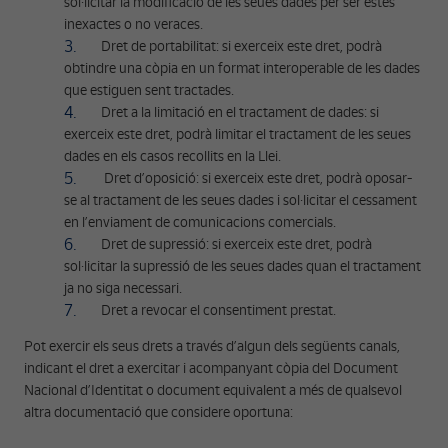
sol·licitar la modificació de les seues dades per ser estes
inexactes o no veraces.
Dret de portabilitat: si exerceix este dret, podrà
obtindre una còpia en un format interoperable de les dades
que estiguen sent tractades.
Dret a la limitació en el tractament de dades: si
exerceix este dret, podrà limitar el tractament de les seues
dades en els casos recollits en la Llei.
Dret d’oposició: si exerceix este dret, podrà oposar-
se al tractament de les seues dades i sol·licitar el cessament
en l’enviament de comunicacions comercials.
Dret de supressió: si exerceix este dret, podrà
sol·licitar la supressió de les seues dades quan el tractament
ja no siga necessari.
Dret a revocar el consentiment prestat.
Pot exercir els seus drets a través d’algun dels següents canals,
indicant el dret a exercitar i acompanyant còpia del Document
Nacional d’Identitat o document equivalent a més de qualsevol
altra documentació que considere oportuna: