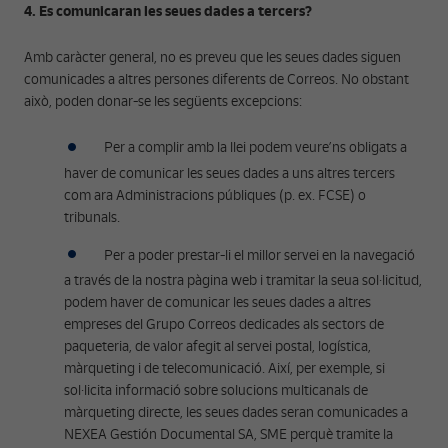
4. Es comunicaran les seues dades a tercers?
Amb caràcter general, no es preveu que les seues dades siguen
comunicades a altres persones diferents de Correos. No obstant
això, poden donar-se les següents excepcions:
Per a complir amb la llei podem veure’ns obligats a
haver de comunicar les seues dades a uns altres tercers
com ara Administracions públiques (p. ex. FCSE) o
tribunals.
Per a poder prestar-li el millor servei en la navegació
a través de la nostra pàgina web i tramitar la seua sol·licitud,
podem haver de comunicar les seues dades a altres
empreses del Grupo Correos dedicades als sectors de
paqueteria, de valor afegit al servei postal, logística,
màrqueting i de telecomunicació. Així, per exemple, si
sol·licita informació sobre solucions multicanals de
màrqueting directe, les seues dades seran comunicades a
NEXEA Gestión Documental SA, SME perquè tramite la